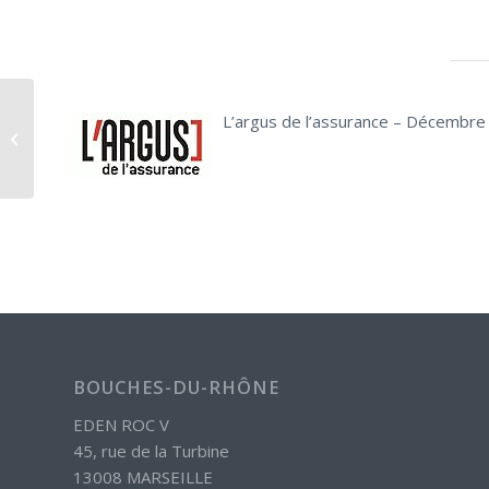
Interview de Florence Brau Billod,
L’argus de l’assurance – Décembr
Vice présidente de la Chambre
Nationale...
BOUCHES-DU-RHÔNE
EDEN ROC V
45, rue de la Turbine
13008 MARSEILLE