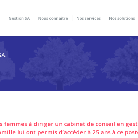
Gestion SA
Nous connaitre
Nos services
Nos solutions
SA.
es femmes à diriger un cabinet de conseil en ges
ille lui ont permis d’accéder à 25 ans à ce post