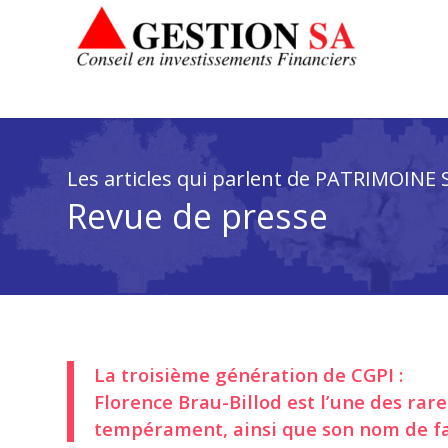
Les articles qui parlent de PATRIMOINE 
Revue de presse
La troisième génération de CGPI :
Florence Brau-Billod est l’une des rar
tempérament, ainsi que son nom de fam